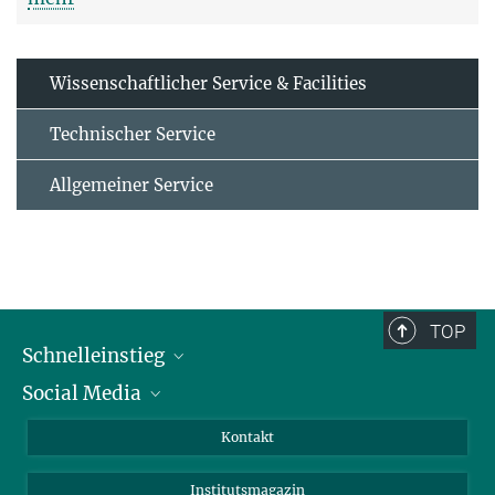
Wissenschaftlicher Service & Facilities
Technischer Service
Allgemeiner Service
TOP
Schnelleinstieg
Social Media
Alumni
Bewerber*innen
LinkedIn
Kontakt
Besucher*innen
Bluesky
Institutsmagazin