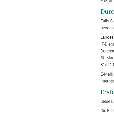
E-Mail:
Durc
Falls S
benacht
Landesa
IT-Dien
Durchse
St.-Mar
81541
E-Mail:
Interne
Erste
Diese E
Die Erk