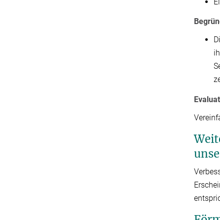
E
Begründ
D
i
S
z
Evalua
Verein
Weit
unse
Verbess
Erschei
entspri
Förm