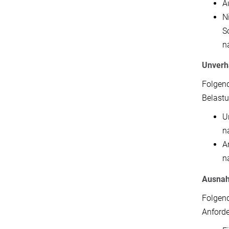
A
Ni
S
n
Unverh
Folgend
Belast
U
n
A
n
Ausnah
Folgend
Anforde