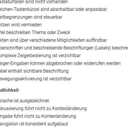
astaturfallen sind nicht vorhanden
eichen-Tastenkürzel sind abschaltbar oder anpassbar.
eitbegrenzungen sind steuerbar
litzen wird vermieden
itel beschreiben Thema oder Zweck
eiten sind über verschiedene Möglichkeiten auffindbar
berschriften und beschreibende Beschriftungen (Labels) besc
omplexe Zeigerbedienung ist verzichtbar
eiger-Eingaben können abgebrochen oder widerrufen werden
abel enthält sichtbare Beschriftung
ewegungsaktivierung ist verzichtbar
dlichkeit
prache ist ausgezeichnet
okussierung führt nicht zu Kontextänderung
ingabe führt nicht zu Kontextänderung
avigation ist konsistent aufgebaut