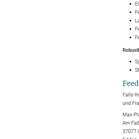
E
F
L
F
F
Robust
S
S
Feed
Falls I
und Fra
Max-Pla
Am Faß
37077 