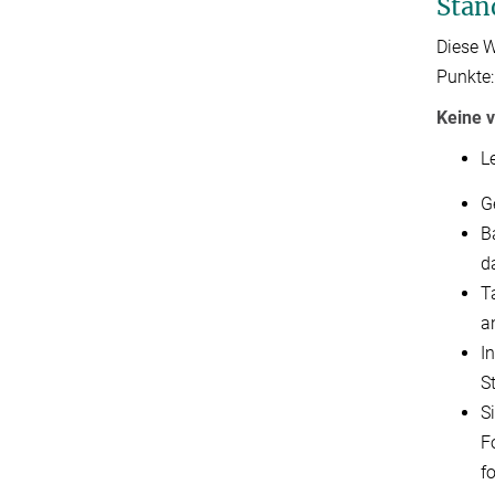
Stan
Diese W
Punkte:
Keine v
L
G
B
d
T
a
I
S
S
F
f