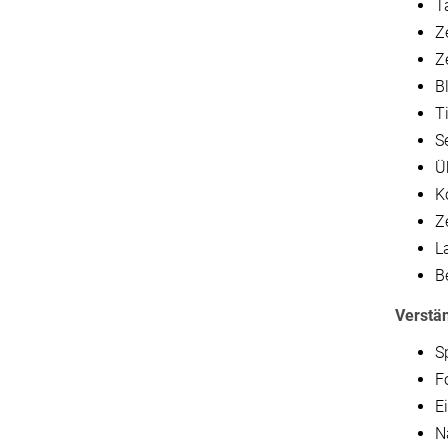
T
Z
Z
B
T
S
Ü
K
Z
L
B
Verstän
S
F
E
N