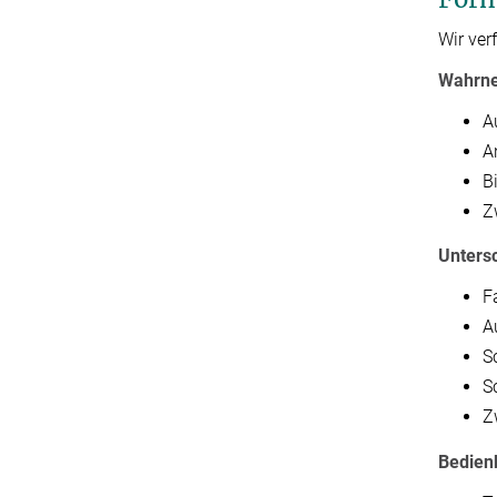
Wir ver
Wahrne
A
A
B
Z
Unters
F
A
S
S
Z
Bedien