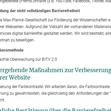
ingebettete (Fremd-)Inhalte (z.B. YouTube, Facebook, Twitter, M
ung der nicht vollständigen Barrierefreiheit
ie Max-Planck-Gesellschaft zur Förderung der Wissenschaften e.V
hrer Webseiten. Aufgrund der Vielzahl der vorhandenen Materiali
ervices digital barrierefrei gestaltet werden. Wir sind bestrebt, 
eitnah zu beseitigen.
tionsmethode
fachte Überwachung zur BITV 2.0
ergehende Maßnahmen zur Verbesserung d
rer Website
erung der Farbkontraste: Wir arbeiten daran, die Farbkontrast
nung zu gewährleisten, die gleichzeitig den Anforderungen der "
cht.
liche Bestätigung über die Barrierefreihe