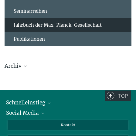
Seminarreihen
Jahrbuch der Max-Planck-Gesellschaft
Publikationen
Archiv
Beiträge des MPI für biophysikalische Chemie bis
2020
TOP
Schnelleinstieg
Beiträge des MPI für Experimentelle Medizin bis
Social Media
2020
Alumni
Bewerber*innen
LinkedIn
Kontakt
Besucher*innen
Bluesky