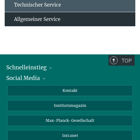
Technischer Service
Allgemeiner Service
TOP
Schnelleinstieg
Social Media
Alumni
Bewerber*innen
LinkedIn
Kontakt
Besucher*innen
Bluesky
Institutsmagazin
Fördernde
Facebook
Journalist*innen
TikTok
Max-Planck-Gesellschaft
Schulen
YouTube
Intranet