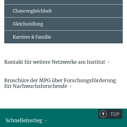
Chancengleichheit
Gleichstellung
Karriere & Familie
Kontakt für weitere Netzwerke am Institut
Alex Faesen
Broschüre der MPG über Forschungsförderung
Koordinator des Junior-Faculty-Netzwerks
für Nachwuchsforschende
+49 551 201-1155
afaesen@...
TOP
Peter Lenart
Schnelleinstieg
Koordinator des Facility-Netzwerks