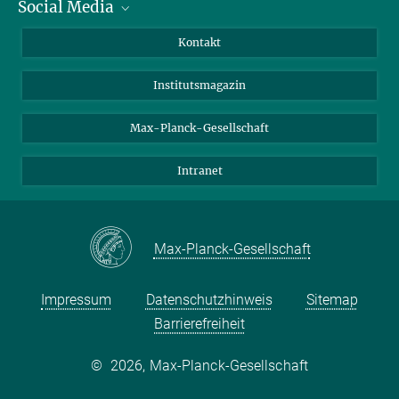
Social Media
Alumni
Bewerber*innen
LinkedIn
Kontakt
Besucher*innen
Bluesky
Institutsmagazin
Fördernde
Facebook
Journalist*innen
TikTok
Max-Planck-Gesellschaft
Schulen
YouTube
Intranet
Studierende
Wissenschaftler*innen
Max-Planck-Gesellschaft
Impressum
Datenschutzhinweis
Sitemap
Barrierefreiheit
©
2026, Max-Planck-Gesellschaft