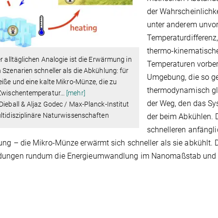
der Wahrscheinlichke
unter anderem unvo
Temperaturdifferen
thermo-kinematische
er alltäglichen Analogie ist die Erwärmung in
Temperaturen vorbere
 Szenarien schneller als die Abkühlung: für
Umgebung, die so g
eiße und eine kalte Mikro-Münze, die zu
thermodynamisch glei
 Zwischentemperatur
…
[mehr]
der Weg, den das Sy
Dieball & Aljaz Godec / Max-Planck-Institut
ltidisziplinäre Naturwissenschaften
der beim Abkühlen. 
schnelleren anfängl
ng – die Mikro-Münze erwärmt sich schneller als sie abkühlt. 
ungen rundum die Energieumwandlung im Nanomaßstab und