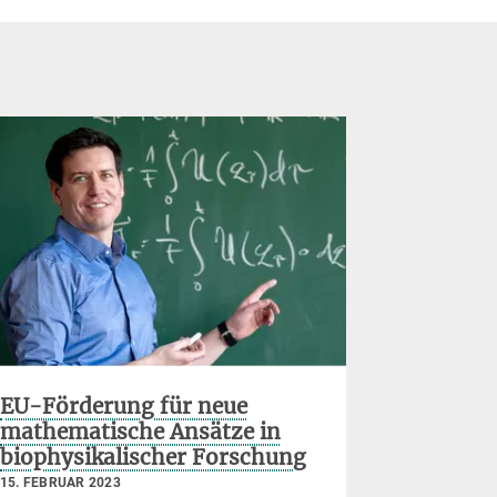
EU-Förderung für neue
Aljaz Go
mathematische Ansätze in
Herz-Sc
biophysikalischer Forschung
8. DEZEMBER
15. FEBRUAR 2023
Die Alexan