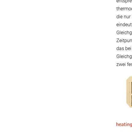
entspre
thermod
die nur
eindeut
Gleichg
Zeitpun
das bei
Gleichg
zwei fe