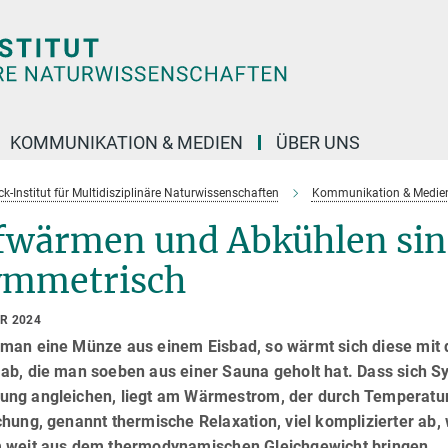
KOMMUNIKATION & MEDIEN
ÜBER UNS
k-Institut für Multidisziplinäre Naturwissenschaften
Kommunikation & Medie
fwärmen und Abkühlen sind
ymmetrisch
AR 2024
man eine Münze aus einem Eisbad, so wärmt sich diese mit de
ab, die man soeben aus einer Sauna geholt hat. Dass sich Sy
ng angleichen, liegt am Wärmestrom, der durch Temperaturun
chung, genannt thermische Relaxation, viel komplizierter a
 weit aus dem thermodynamischen Gleichgewicht bringen.