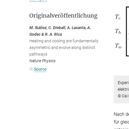
Originalveröffentlichung
M. Ibáñez, C. Dieball, A. Lasanta, A.
Godec & R. A. Rica
Heating and cooling are fundamentally
asymmetric and evolve along distinct
pathways
Nature Physics
Source
Experi
elektr
© Cai 
Nach de
für gle