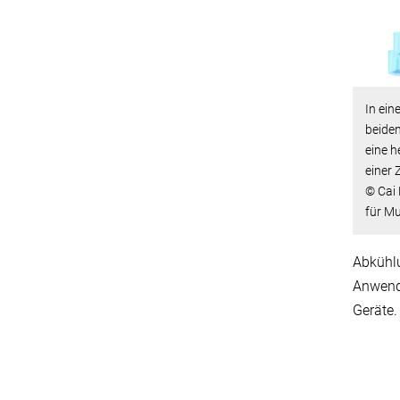
In ein
beiden
eine h
einer
© Cai 
für Mu
Abkühlu
Anwend
Geräte.