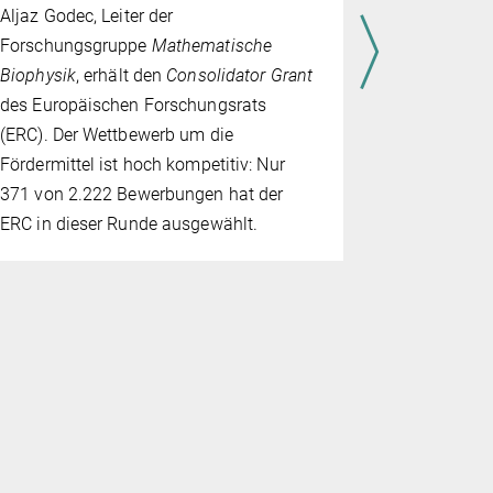
Aljaz Godec, Leiter der
hat den Fo
Forschungsgruppe
Mathematische
ausgewählt
Biophysik
, erhält den
Consolidator Grant
internatio
des Europäischen Forschungsrats
als Stipend
(ERC). Der Wettbewerb um die
Fördermittel ist hoch kompetitiv: Nur
371 von 2.222 Bewerbungen hat der
ERC in dieser Runde ausgewählt.