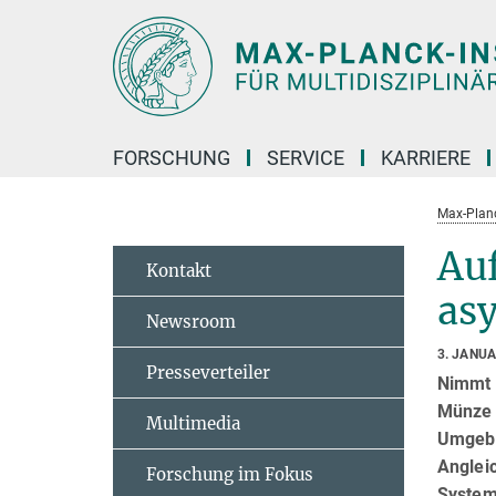
Hauptinhalt
FORSCHUNG
SERVICE
KARRIERE
Max-Planc
Au
Kontakt
as
Newsroom
3. JANU
Presseverteiler
Nimmt 
Münze 
Multimedia
Umgebu
Anglei
Forschung im Fokus
System