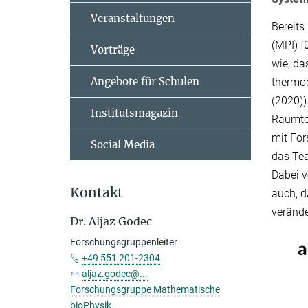
Veranstaltungen
Bereit
(MPI) f
Vorträge
wie, da
Angebote für Schulen
thermod
(2020))
Institutsmagazin
Raumtem
mit Fo
Social Media
das Te
Dabei v
Kontakt
auch, d
verände
Dr. Aljaz Godec
Forschungsgruppenleiter
+49 551 201-2304
aljaz.godec@...
Forschungsgruppe Mathematische
bioPhysik