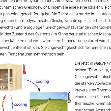
chenden thermodynamischen Antriebskräften. Demnach relaxie
ynamischen Gleichgewicht, indem sie eine Reihe lokaler Glei
 a posteriori gerechtfertigt ist. Die Theorie hat starke Implikat
ig durch thermodynamische Gleichgewichte spezifiziert sind, d
ewichts- und endgültigen Gleichgewichtszuständen interpolier
kt den Zustand des Systems (im Sinne der statistischen Mechan
 einer kälteren und einer wärmeren Temperatur gestartet wird,
ewicht entfernt ist, das Gleichgewicht gleich schnell erreich
sten Temperaturen symmetrisch sein.
Die jetzt in
Nature Ph
seinem Team zeigt, 
Gleichgewicht falsc
die starken Abweich
irreversiblen Therm
einen neuen theoret
thermische Kinemati
metrischen Abstands