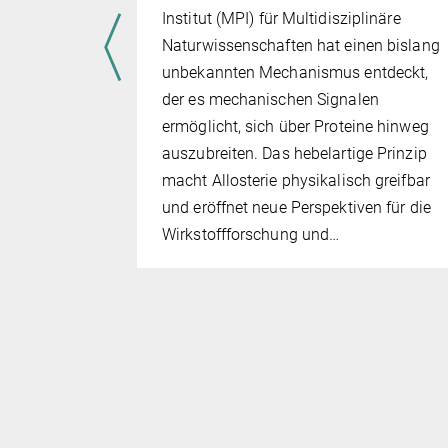
Institut (MPI) für Multidisziplinäre
rwärmen
Naturwissenschaften hat einen bislang
en. Diese
unbekannten Mechanismus entdeckt,
haben Aljaz
der es mechanischen Signalen
tzt
ermöglicht, sich über Proteine hinweg
 zeigten,
auszubreiten. Das hebelartige Prinzip
macht Allosterie physikalisch greifbar
ie beim
und eröffnet neue Perspektiven für die
ückkehr
Wirkstoffforschung und…
ichgewicht