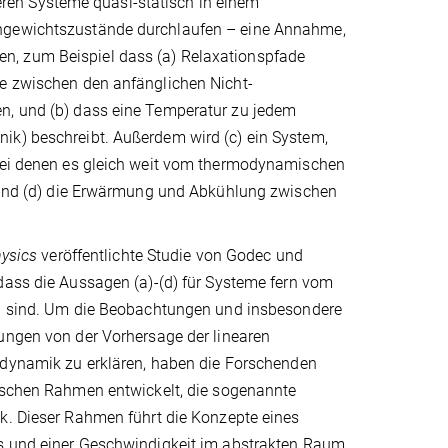
ren Systeme quasi-statisch in einem
chgewichtszustände durchlaufen – eine Annahme,
ionen, zum Beispiel dass (a) Relaxationspfade
ie zwischen den anfänglichen Nicht-
en, und (b) dass eine Temperatur zu jedem
ik) beschreibt. Außerdem wird (c) ein System,
 bei denen es gleich weit vom thermodynamischen
en und (d) die Erwärmung und Abkühlung zwischen
ysics
veröffentlichte Studie von Godec und
dass die Aussagen (a)-(d) für Systeme fern vom
h sind. Um die Beobachtungen und insbesondere
ungen von der Vorhersage der linearen
odynamik zu erklären, haben die Forschenden
ischen Rahmen entwickelt, die sogenannte
k. Dieser Rahmen führt die Konzepte eines
 und einer Geschwindigkeit im abstrakten Raum