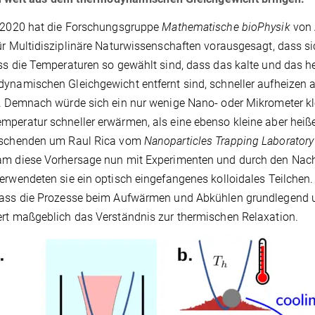
s 2020 hat die Forschungsgruppe
Mathematische bioPhysik
von 
ür Multidisziplinäre Naturwissenschaften vorausgesagt, dass 
ss die Temperaturen so gewählt sind, dass das kalte und das h
ynamischen Gleichgewicht entfernt sind, schneller aufheizen al
. Demnach würde sich ein nur wenige Nano- oder Mikrometer k
peratur schneller erwärmen, als eine ebenso kleine aber he
rschenden um Raul Rica vom
Nanoparticles Trapping Laboratory
am diese Vorhersage nun mit Experimenten und durch den Nach
erwendeten sie ein optisch eingefangenes kolloidales Teilchen
ass die Prozesse beim Aufwärmen und Abkühlen grundlegend un
rt maßgeblich das Verständnis zur thermischen Relaxation.