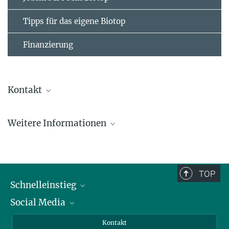
Tipps für das eigene Biotop
Finanzierung
Kontakt
Dr. Frederik Köpper
Weitere Informationen
Koordinator
BioDiversum
+49 551 201-1310
Webseite des
BioDiversum
frederik.koepper@...
TOP
Schnelleinstieg
Social Media
Alumni
Bewerber*innen
LinkedIn
Kontakt