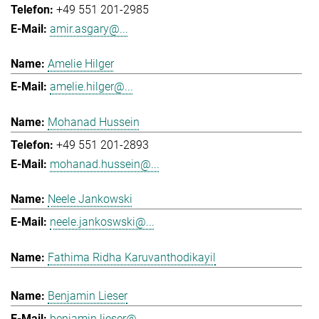
+49 551 201-2985
amir.asgary@...
Amelie Hilger
amelie.hilger@...
Mohanad Hussein
+49 551 201-2893
mohanad.hussein@...
Neele Jankowski
neele.jankoswski@...
Fathima Ridha Karuvanthodikayil
Benjamin Lieser
benjamin.lieser@...