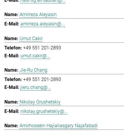
hasmig.aintablian@...
Amirreza Aleyasin
amirreza.aleyasin@...
Umut Cakir
+49 551 201-2893
umut.cakir@...
Jie-Ru Chang
+49 551 201-2893
jieru.chang@...
Nikolay Grushetskiy
nikolay.grushetskiy@...
Amirhossein Hajialiasgary Najafabadi