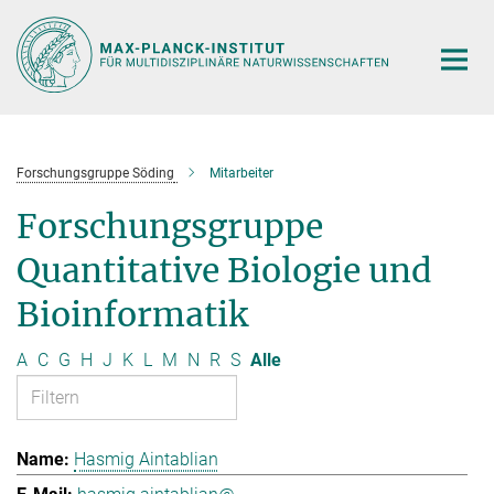
Hauptinhalt
Forschungsgruppe Söding
Mitarbeiter
Forschungsgruppe
Quantitative Biologie und
Bioinformatik
A
C
G
H
J
K
L
M
N
R
S
Alle
Hasmig Aintablian