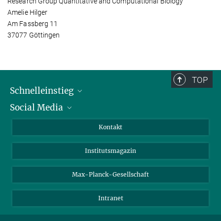
Research Group Quantitative and Computational Biology
Amelie Hilger
Am Fassberg 11
37077 Göttingen
TOP
Schnelleinstieg
Social Media
Alumni
Bewerber*innen
LinkedIn
Kontakt
Besucher*innen
Bluesky
Institutsmagazin
Fördernde
Facebook
Journalist*innen
TikTok
Max-Planck-Gesellschaft
Schulen
YouTube
Intranet
Studierende