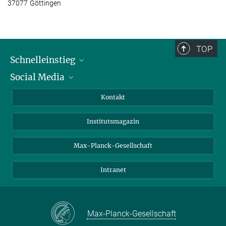
37077 Göttingen
TOP
Schnelleinstieg
Social Media
Alumni
Bewerber*innen
LinkedIn
Kontakt
Besucher*innen
Bluesky
Institutsmagazin
Fördernde
Facebook
Journalist*innen
TikTok
Max-Planck-Gesellschaft
Schulen
YouTube
Intranet
Studierende
Wissenschaftler*innen
Max-Planck-Gesellschaft