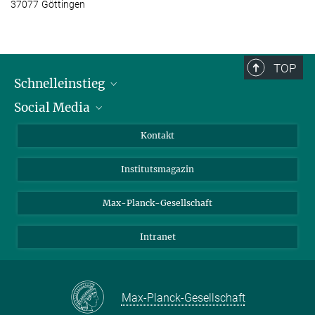
37077 Göttingen
TOP
Schnelleinstieg
Social Media
Alumni
Bewerber*innen
LinkedIn
Kontakt
Besucher*innen
Bluesky
Institutsmagazin
Fördernde
Facebook
Journalist*innen
TikTok
Max-Planck-Gesellschaft
Schulen
YouTube
Intranet
Studierende
Wissenschaftler*innen
Max-Planck-Gesellschaft