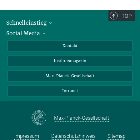
TOP
Schnelleinstieg
Social Media
Alumni
Bewerber*innen
LinkedIn
Kontakt
Besucher*innen
Bluesky
Institutsmagazin
Fördernde
Facebook
Journalist*innen
TikTok
Max-Planck-Gesellschaft
Schulen
YouTube
Intranet
Studierende
Wissenschaftler*innen
Max-Planck-Gesellschaft
Impressum
Datenschutzhinweis
Sitemap