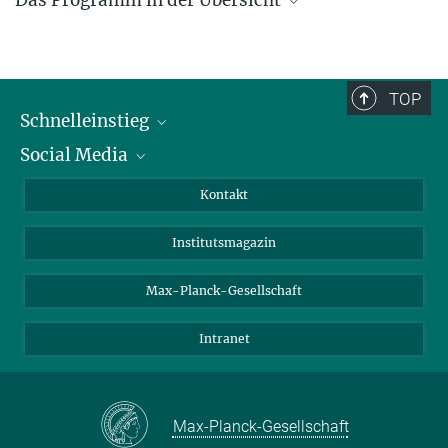
Das Programm in der Übersicht
Programmflyer
846.75 kB
TOP
Schnelleinstieg
Social Media
Alumni
Bewerber*innen
LinkedIn
Kontakt
Besucher*innen
Bluesky
Institutsmagazin
Fördernde
Facebook
Journalist*innen
TikTok
Max-Planck-Gesellschaft
Schulen
YouTube
Intranet
Studierende
Wissenschaftler*innen
Max-Planck-Gesellschaft