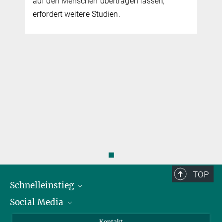
auf den Menschen übertragen lassen,
erfordert weitere Studien.
◼
TOP
Schnelleinstieg
Social Media
Alumni
Bewerber*innen
LinkedIn
Kontakt