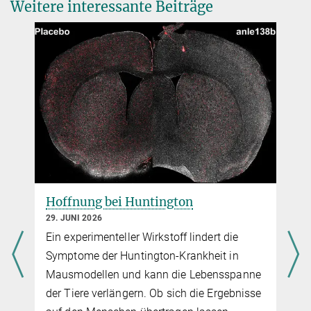
Weitere interessante Beiträge
alec.wodtke@...
(Griechenland)
Velocity-resolved kinetics of site-specific carbon monoxide
oxidation on platinum surfaces.
Carmen Rotte
Nature
558
, 280-283 (2018).
Leiterin der Presse- und Öffentlichkeitsarbeit
DOI
+49 551 201-1304
carmen.rotte@...
Romas Bielke
Pressesprecher, Universität Göttingen
+49 551 39-12172
romas.bielke@...
Hoffnung bei Huntington
29. JUNI 2026
Ein experimenteller Wirkstoff lindert die
Symptome der Huntington-Krankheit in
Mausmodellen und kann die Lebensspanne
der Tiere verlängern. Ob sich die Ergebnisse