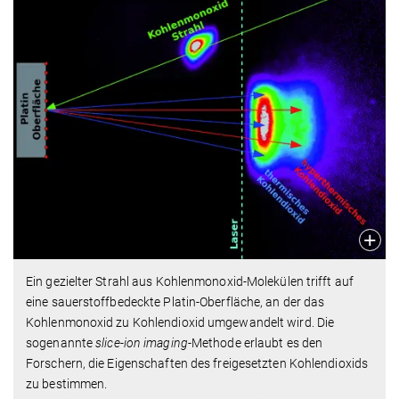
Ein gezielter Strahl aus Kohlenmonoxid-Molekülen trifft auf
eine sauerstoffbedeckte Platin-Oberfläche, an der das
Kohlenmonoxid zu Kohlendioxid umgewandelt wird. Die
sogenannte
slice-ion imaging
-Methode erlaubt es den
Forschern, die Eigenschaften des freigesetzten Kohlendioxids
zu bestimmen.