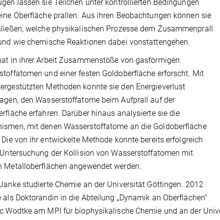
gen lassen sie Teilchen unter kontrollierten Bedingungen
ine Oberfläche prallen. Aus ihren Beobachtungen können sie
hließen, welche physikalischen Prozesse dem Zusammenprall
und wie chemische Reaktionen dabei vonstattengehen.
at in ihrer Arbeit Zusammenstöße von gasförmigen
toffatomen und einer festen Goldoberfläche erforscht. Mit
rgestützten Methoden konnte sie den Energieverlust
agen, den Wasserstoffatome beim Aufprall auf der
rfläche erfahren. Darüber hinaus analysierte sie die
ismen, mit denen Wasserstoffatome an die Goldoberfläche
 Die von ihr entwickelte Methode konnte bereits erfolgreich
 Untersuchung der Kollision von Wasserstoffatomen mit
n Metalloberflächen angewendet werden.
Janke studierte Chemie an der Universität Göttingen. 2012
 als Doktorandin in die Abteilung „Dynamik an Oberflächen“
c Wodtke am MPI für biophysikalische Chemie und an der Unive