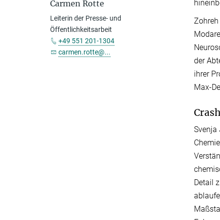
hineinb
Carmen Rotte
Leiterin der Presse- und
Zohreh 
Öffentlichkeitsarbeit
Modares
+49 551 201-1304
Neurosc
carmen.rotte@...
der Abt
ihrer P
Max-Del
Cras
Svenja 
Chemie
Verstän
chemisc
Detail 
ablaufe
Maßstab