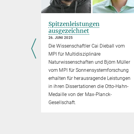
ozaffari
Spitzenleistungen
-
ausgezeichnet
zeichnet
26. JUNI 2025
Die Wissenschaftler Cai Dieball vom
MPI für Multidisziplinäre
id Ban und
Naturwissenschaften und Björn Müller
I für
vom MPI für Sonnensystemforschung
alten von
erhalten für herausragende Leistungen
für ihre
in ihren Dissertationen die Otto-Hahn-
 die Otto-
Medaille von der Max-Planck-
Gesellschaft.