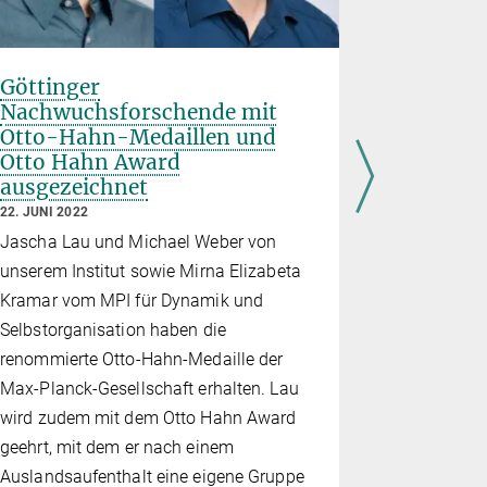
Göttinger
Claudia 
Nachwuchsforschende mit
Hahn-Me
Otto-Hahn-Medaillen und
23. JUNI 202
Otto Hahn Award
Die Max-Pl
ausgezeichnet
die Postdok
22. JUNI 2022
dem Preis 
Jascha Lau und Michael Weber von
Leistungen 
unserem Institut sowie Mirna Elizabeta
Biochemiker
Kramar vom MPI für Dynamik und
Zellen nich
Selbstorganisation haben die
markieren u
renommierte Otto-Hahn-Medaille der
der Forsche
Max-Planck-Gesellschaft erhalten. Lau
MPG-Jahre
wird zudem mit dem Otto Hahn Award
feierlich üb
geehrt, mit dem er nach einem
Auslandsaufenthalt eine eigene Gruppe