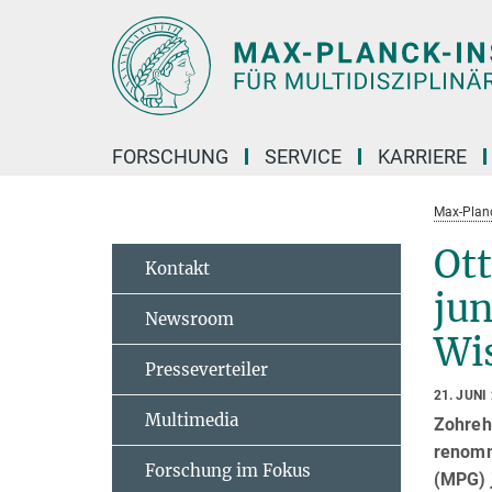
Hauptinhalt
FORSCHUNG
SERVICE
KARRIERE
Max-Planc
Ot
Kontakt
ju
Newsroom
Wi
Presseverteiler
21. JUNI
Multimedia
Zohreh 
renomm
Forschung im Fokus
(MPG) j