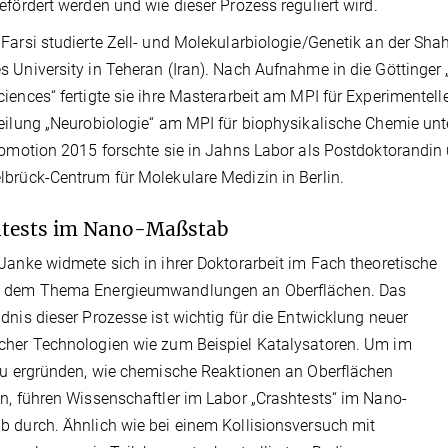
efördert werden und wie dieser Prozess reguliert wird.
Farsi studierte Zell- und Molekularbiologie/Genetik an der Sha
 University in Teheran (Iran). Nach Aufnahme in die Göttinger 
iences“ fertigte sie ihre Masterarbeit am MPI für Experimentelle
eilung „Neurobiologie“ am MPI für biophysikalische Chemie un
romotion 2015 forschte sie in Jahns Labor als Postdoktorandin
brück-Centrum für Molekulare Medizin in Berlin.
htests im Nano-Maßstab
Janke widmete sich in ihrer Doktorarbeit im Fach theoretische
 dem Thema Energieumwandlungen an Oberflächen. Das
dnis dieser Prozesse ist wichtig für die Entwicklung neuer
her Technologien wie zum Beispiel Katalysatoren. Um im
zu ergründen, wie chemische Reaktionen an Oberflächen
n, führen Wissenschaftler im Labor „Crashtests“ im Nano-
 durch. Ähnlich wie bei einem Kollisionsversuch mit