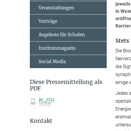
jeweil
Veranstaltungen
in Wei
eröffne
Vorträge
Karrier
Angebote für Schulen
Stets
Institutsmagazin
Die Bio
Nervenz
Social Media
die Sig
synapti
Diese Pressemitteilung als
einige 
PDF
Jedes s
pr_1712
spezial
120.32 kB
Energie
erstmal
Kontakt
untersu