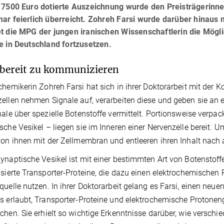
s 7500 Euro dotierte Auszeichnung wurde den Preisträgeri
mar feierlich überreicht. Zohreh Farsi wurde darüber hinaus
t die MPG der jungen iranischen Wissenschaftlerin die Mögli
e in Deutschland fortzusetzen.
 bereit zu kommunizieren
chemikerin Zohreh Farsi hat sich in ihrer Doktorarbeit mit der
ellen nehmen Signale auf, verarbeiten diese und geben sie an 
nale über spezielle Botenstoffe vermittelt. Portionsweise verp
sche Vesikel – liegen sie im Inneren einer Nervenzelle bereit. 
von ihnen mit der Zellmembran und entleeren ihren Inhalt nach
ynaptische Vesikel ist mit einer bestimmten Art von Botenstof
isierte Transporter-Proteine, die dazu einen elektrochemische
quelle nutzen. In ihrer Doktorarbeit gelang es Farsi, einen neu
s erlaubt, Transporter-Proteine und elektrochemische Protonen
chen. Sie erhielt so wichtige Erkenntnisse darüber, wie verschi