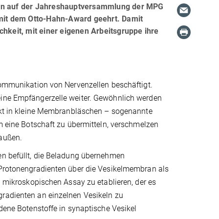
nnen auf der Jahreshauptversammlung der MPG
 mit dem Otto-Hahn-Award geehrt. Damit
chkeit, mit einer eigenen Arbeitsgruppe ihre
 Kommunikation von Nervenzellen beschäftigt.
eine Empfängerzelle weiter. Gewöhnlich werden
ackt in kleine Membranbläschen – sogenannte
Um eine Botschaft zu übermitteln, verschmelzen
 außen.
fen befüllt, die Beladung übernehmen
n Protonengradienten über die Vesikelmembran als
en mikroskopischen Assay zu etablieren, der es
gradienten an einzelnen Vesikeln zu
edene Botenstoffe in synaptische Vesikel