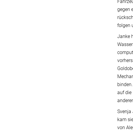
Fahrzeu
gegen e
rücksc
folgen 
Janke h
Wassers
compute
vorhers
Goldobe
Mechan
binden.
auf die
andere
Svenja 
kam sie
von Ale