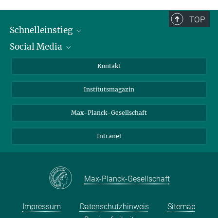
Dr. Birgit Krummheuer
TOP
Schnelleinstieg
Pressesprecherin
+49 551 384979-462
Social Media
Alumni
krummheuer@...
Bewerber*innen
LinkedIn
Max-Planck-Institut für Sonnensystemforschung
Kontakt
Besucher*innen
Bluesky
Institutsmagazin
Fördernde
Facebook
Journalist*innen
TikTok
Max-Planck-Gesellschaft
Schulen
YouTube
Intranet
Studierende
Wissenschaftler*innen
Max-Planck-Gesellschaft
Impressum
Datenschutzhinweis
Sitemap