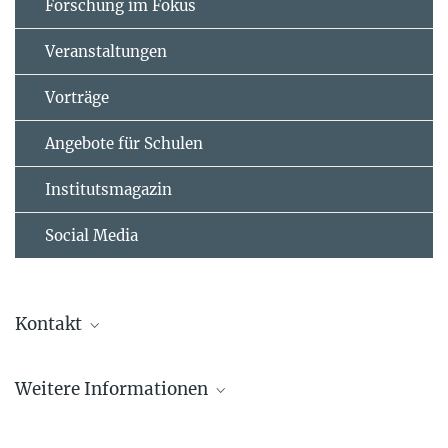
Forschung im Fokus
Veranstaltungen
Vorträge
Angebote für Schulen
Institutsmagazin
Social Media
Kontakt
Kristin Fricke
Weitere Informationen
Kommunikation & Medien
+49 551 201-1310
Mehr zur Otto-Hahn-Medaille
kristin.fricke@...