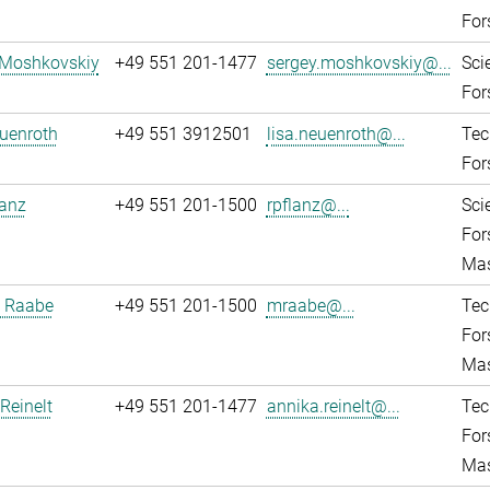
For
 Moshkovskiy
+49 551 201-1477
sergey.moshkovskiy@...
Sci
For
uenroth
+49 551 3912501
lisa.neuenroth@...
Tec
For
lanz
+49 551 201-1500
rpflanz@...
Sci
For
Mas
 Raabe
+49 551 201-1500
mraabe@...
Tec
For
Mas
Reinelt
+49 551 201-1477
annika.reinelt@...
Tec
For
Mas