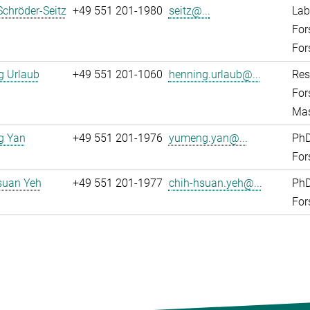
Schröder-Seitz
+49 551 201-1980
seitz@...
Lab
For
For
g Urlaub
+49 551 201-1060
henning.urlaub@...
Res
For
Mas
g Yan
+49 551 201-1976
yumeng.yan@...
PhD
For
suan Yeh
+49 551 201-1977
chih-hsuan.yeh@...
PhD
For