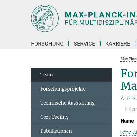
Hauptinhalt
FORSCHUNG
SERVICE
KARRIERE
Max-Planc
Fo
Team
Ma
Forschungsprojekte
A
D
G
Technische Ausstattung
Core Facility
Name
Publikationen
Sofia A