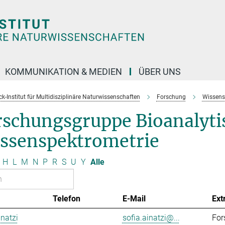
KOMMUNIKATION & MEDIEN
ÜBER UNS
k-Institut für Multidisziplinäre Naturwissenschaften
Forschung
Wissens
rschungsgruppe Bioanalyti
ssenspektrometrie
H
L
M
N
P
R
S
U
Y
Alle
Telefon
E-Mail
Ext
inatzi
sofia.ainatzi@...
For