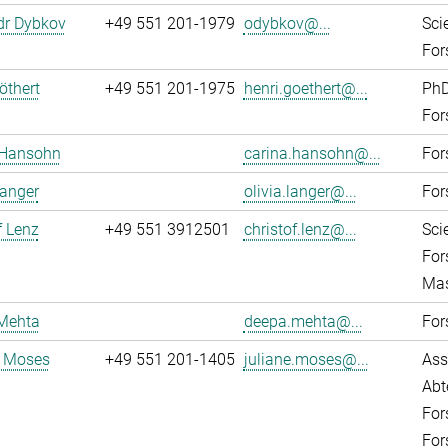
dr Dybkov
+49 551 201-1979
odybkov@...
Sci
For
öthert
+49 551 201-1975
henri.goethert@...
PhD
For
 Hansohn
carina.hansohn@...
For
Langer
olivia.langer@...
For
f Lenz
+49 551 3912501
christof.lenz@...
Sci
For
Mas
Mehta
deepa.mehta@...
For
e Moses
+49 551 201-1405
juliane.moses@...
Ass
Abt
For
For