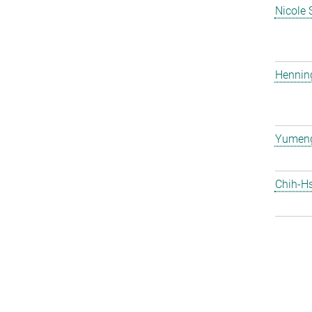
Nicole 
Hennin
Yumen
Chih-H