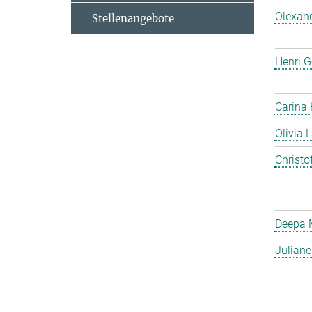
Olexan
Stellenangebote
Henri G
Carina
Olivia 
Christo
Deepa 
Julian