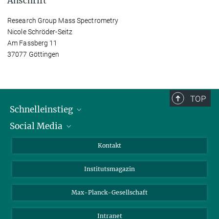
Anschrift
Research Group Mass Spectrometry
Nicole Schröder-Seitz
Am Fassberg 11
37077 Göttingen
TOP
Schnelleinstieg
Social Media
Alumni
Bewerber*innen
LinkedIn
Kontakt
Besucher*innen
Bluesky
Institutsmagazin
Fördernde
Facebook
Journalist*innen
TikTok
Max-Planck-Gesellschaft
Schulen
YouTube
Intranet