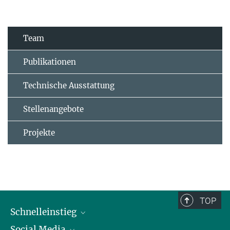
Team
Publikationen
Technische Ausstattung
Stellenangebote
Projekte
TOP
Schnelleinstieg
Social Media
Alumni