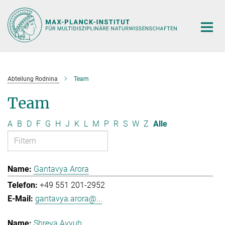
Hauptinhalt
Abteilung Rodnina
Team
Team
A
B
D
F
G
H
J
K
L
M
P
R
S
W
Z
Alle
Gantavya Arora
+49 551 201-2952
gantavya.arora@...
Shreya Ayyub