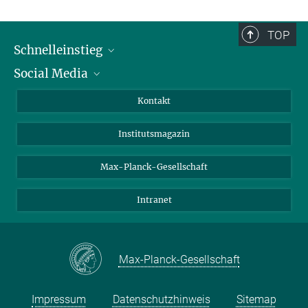
TOP
Schnelleinstieg
Social Media
Alumni
Bewerber*innen
LinkedIn
Kontakt
Besucher*innen
Bluesky
Institutsmagazin
Fördernde
Facebook
Journalist*innen
TikTok
Max-Planck-Gesellschaft
Schulen
YouTube
Intranet
Studierende
Wissenschaftler*innen
Max-Planck-Gesellschaft
Impressum
Datenschutzhinweis
Sitemap