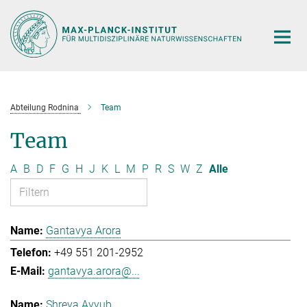
Hauptinhalt
Abteilung Rodnina
Team
Team
A
B
D
F
G
H
J
K
L
M
P
R
S
W
Z
Alle
Gantavya Arora
+49 551 201-2952
gantavya.arora@...
Shreya Ayyub