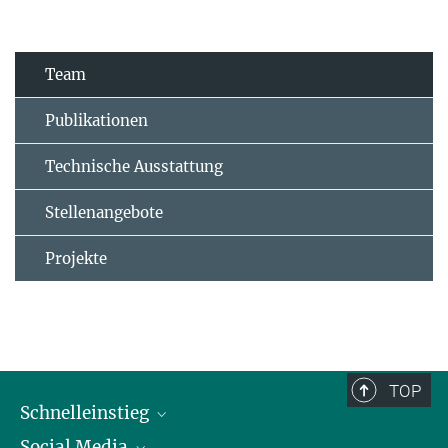
Team
Publikationen
Technische Ausstattung
Stellenangebote
Projekte
TOP
Schnelleinstieg
Social Media
Alumni