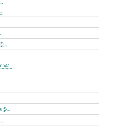
..
..
.
@...
na@...
a@...
..