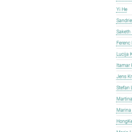
Yi He
Sandri
Saketh
Ferenc
Lucija 
Itamar 
Jens Kr
Stefan
Martina
Marina
HongK