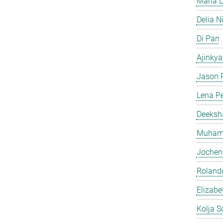
Maria L
Delia N
Di Pan
Ajinkya
Jason P
Lena Pe
Deeksh
Muhamm
Jochen
Roland
Elizabe
Kolja S