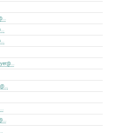
...
...
..
yer@...
@...
..
@...
..