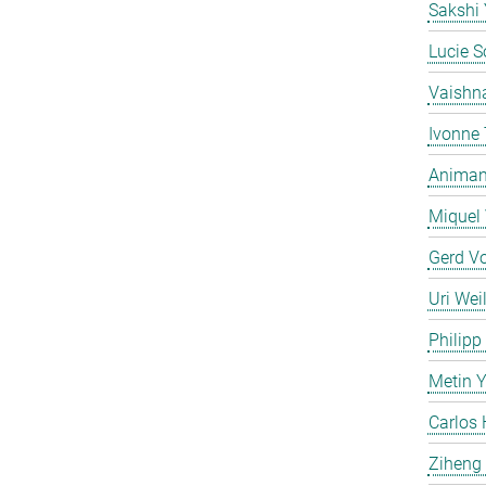
Sakshi
Lucie S
Vaishn
Ivonne
Animan 
Miquel 
Gerd V
Uri Weil
Philipp
Metin 
Carlos 
Ziheng