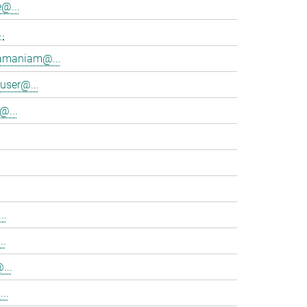
@...
.
ramaniam@...
user@...
@...
..
..
...
..