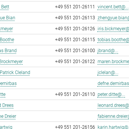
 Bett
+49 551 201-26111
vincent.bett@...
ue Bian
+49 551 201-26113
zhengyue.bian@
ckmeyer
+49 551 201-26126
iris.bickmeyer@
 Boothe
+49 551 201-26115
tobias.boothe@.
as Brand
+49 551 201-26100
jbrand@...
Brockmeyer
+49 551 201-26122
maren.brockme
atrick Cleland
jclelan@...
Demirbas
defne.demirbas
tte
+49 551 201-26110
peter.ditte@...
d Drees
leonard.drees@.
e Dreier
fabienne.dreier
artwig
+49 551 201-26156
karin.hartwig@.