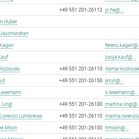
+49 551 201-26112
yi.he@...
en Huber
 Jaychandran
 Kagan
ferenc.kagan@.
Kauf
lucija.kauf@...
Kozlovski
+49 551 201-26110
itamar.kozlovsk
ull
+49 551 201-26150
jkrull@...
 Lesemann
s.lesemann@...
 Lingl
+49 551 201-26100
martina.lingl@..
 Lorenzo Lumbreras
+49 551 201-26110
marina.lorenzo
ee Moon
+49 551 201-26100
hmoon@...