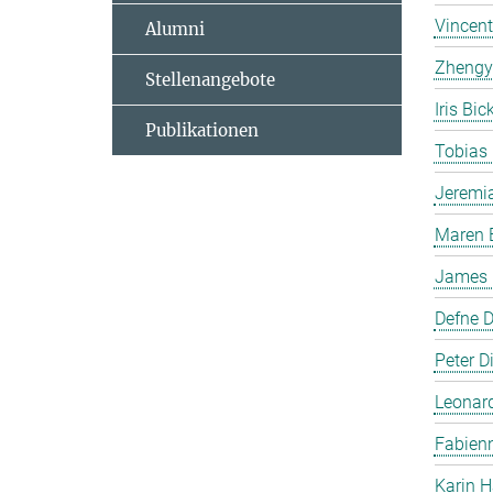
Vincent
Alumni
Zhengy
Stellenangebote
Iris Bi
Publikationen
Tobias
Jeremi
Maren 
James P
Defne 
Peter Di
Leonar
Fabienn
Karin H