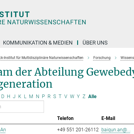
KOMMUNIKATION & MEDIEN
ÜBER UNS
k-Institut für Multidisziplinäre Naturwissenschaften
Forschung
Wissens
am der Abteilung Gewebed
generation
D
H
J
K
L
M
N
P
R
S
T
V
W
Y
Z
Alle
Telefon
E-Mail
 An
+49 551 201-26112
baiqun.an@...