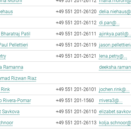
ina Moroni
+49 551 201-26112
maria.moroni@.
iehaus
+49 551 201-26120
delia.niehaus@.
+49 551 201-26112
di.pan@...
 Bharatraj Patil
+49 551 201-26111
ajinkya.patil@..
aul Pellettieri
+49 551 201-26119
jason.pellettieri
try
+49 551 201-26121
lena.petry@...
a Ramanna
deeksha.raman
ad Rizwan Riaz
 Rink
+49 551 201-26101
jochen.rink@...
o Rivera-Pomar
+49 551 201-1560
rrivera3@...
t Savkova
+49 551 201-26110
elizabet.savkov
chnoor
+49 551 201-26113
kolja.schnoor@.