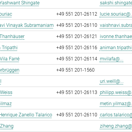
 Yashwant Shingate
sakshi.shingate
ouriac
+49 551 201-26112
lucie.souriac@..
avi Vinayak Subramaniam
+49 551 201-26110
vaishnavi.sub
 Thanhäuser
+49 551 201-26121
ivonne.thanhae
Tripathi
+49 551 201-26116
animan.tripathi
Vila Farré
+49 551 201-26114
mvilafa@...
orbrüggen
+49 551 201-1560
l
uri.weill@...
 Weiss
+49 551 201-26113
philipp.weiss@.
Yilmaz
metin.yilmaz@.
Henrique Zanello Talarico
+49 551 201-26110
carlos.talarico@
 Zhang
ziheng.zhang@.