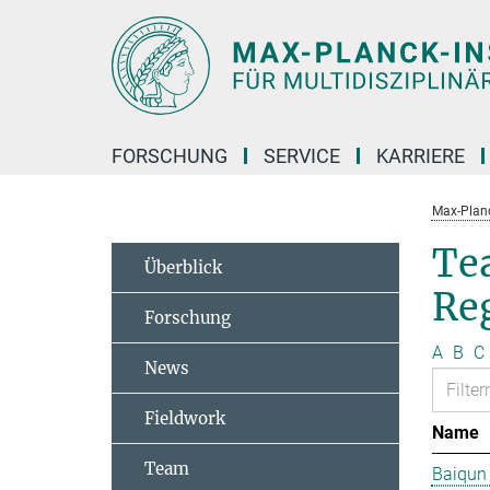
Hauptinhalt
FORSCHUNG
SERVICE
KARRIERE
Max-Planc
Te
Überblick
Re
Forschung
A
B
C
News
Fieldwork
Name
Team
Baiqun