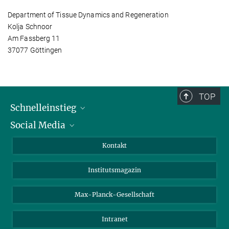
Department of Tissue Dynamics and Regeneration
Kolja Schnoor
Am Fassberg 11
37077 Göttingen
TOP
Schnelleinstieg
Social Media
Alumni
Bewerber*innen
LinkedIn
Kontakt
Besucher*innen
Bluesky
Institutsmagazin
Fördernde
Facebook
Journalist*innen
TikTok
Max-Planck-Gesellschaft
Schulen
YouTube
Intranet
Studierende