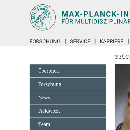
Hauptinhalt
FORSCHUNG
SERVICE
KARRIERE
Max-Planc
Überblick
Forschung
News
Fieldwork
Team