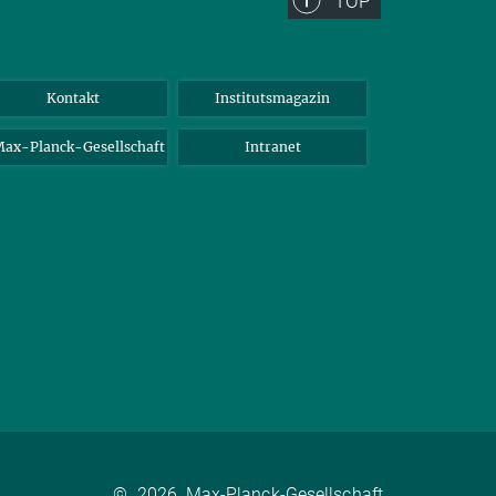
TOP
Kontakt
Institutsmagazin
ax-Planck-Gesellschaft
Intranet
©
2026, Max-Planck-Gesellschaft