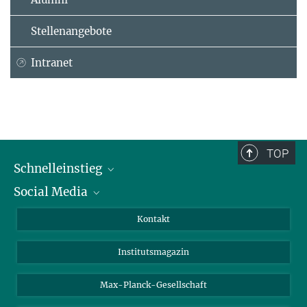
Stellenangebote
Intranet
TOP
Schnelleinstieg
Social Media
Alumni
Bewerber*innen
LinkedIn
Kontakt
Besucher*innen
Bluesky
Institutsmagazin
Fördernde
Facebook
Journalist*innen
TikTok
Max-Planck-Gesellschaft
Schulen
YouTube