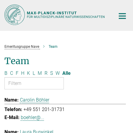
Hauptinhalt
Emeritusgruppe Nave
Team
Team
B
C
F
H
K
L
M
R
S
W
Alle
Carolin Böhler
+49 551 201-31731
boehler@...
Laura Burwinkel