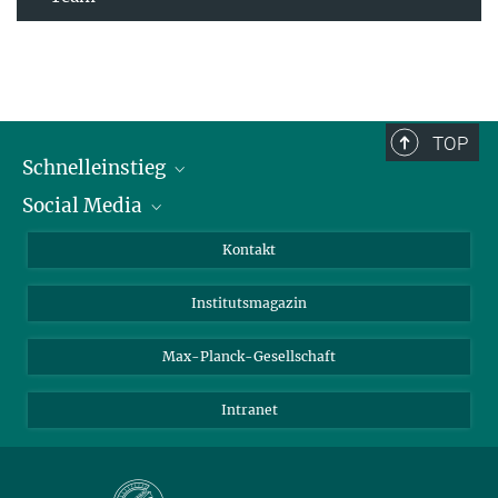
TOP
Schnelleinstieg
Social Media
Alumni
Bewerber*innen
LinkedIn
Kontakt
Besucher*innen
Bluesky
Institutsmagazin
Fördernde
Facebook
Journalist*innen
TikTok
Max-Planck-Gesellschaft
Schulen
YouTube
Intranet
Studierende
Wissenschaftler*innen