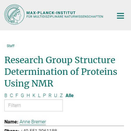
Hauptinhalt
Staff
Research Group Structure
Determination of Proteins
Using NMR
B
C
F
G
H
K
L
P
R
U
Z
Alle
Anne Bremer