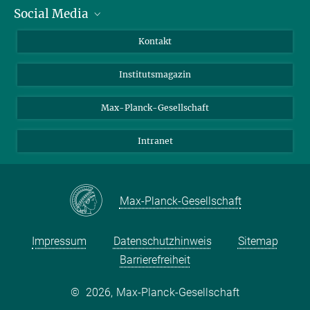
Social Media
Alumni
Bewerber*innen
LinkedIn
Kontakt
Besucher*innen
Bluesky
Institutsmagazin
Fördernde
Facebook
Journalist*innen
TikTok
Max-Planck-Gesellschaft
Schulen
YouTube
Intranet
Studierende
Wissenschaftler*innen
Max-Planck-Gesellschaft
Impressum
Datenschutzhinweis
Sitemap
Barrierefreiheit
©
2026, Max-Planck-Gesellschaft