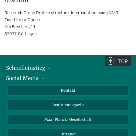
Anschrift
Research Group Protein structure determination using NMR
Tina Ukmar-Godec
Am Fassberg 11
37077 Göttingen
TOP
Schnelleinstieg
Social Media
Alumni
Bewerber*innen
LinkedIn
Kontakt
Besucher*innen
Bluesky
Institutsmagazin
Fördernde
Facebook
Journalist*innen
TikTok
Max-Planck-Gesellschaft
Schulen
YouTube
Intranet