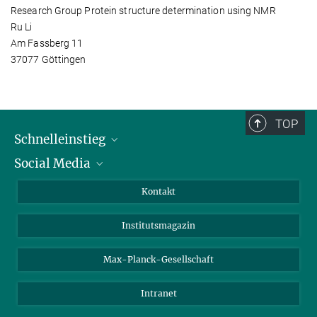
Research Group Protein structure determination using NMR
Ru Li
Am Fassberg 11
37077 Göttingen
TOP
Schnelleinstieg
Social Media
Alumni
Bewerber*innen
LinkedIn
Kontakt
Besucher*innen
Bluesky
Institutsmagazin
Fördernde
Facebook
Journalist*innen
TikTok
Max-Planck-Gesellschaft
Schulen
YouTube
Intranet
Studierende