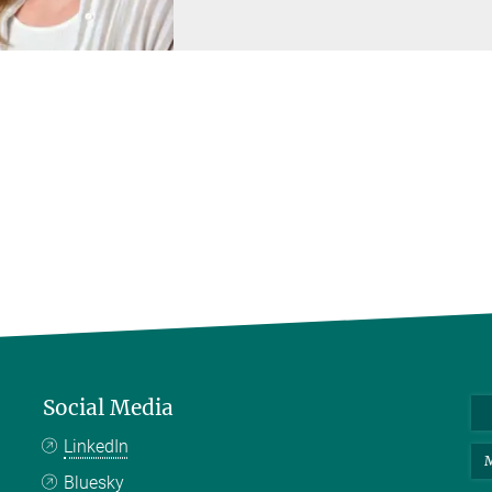
Social Media
LinkedIn
M
Bluesky