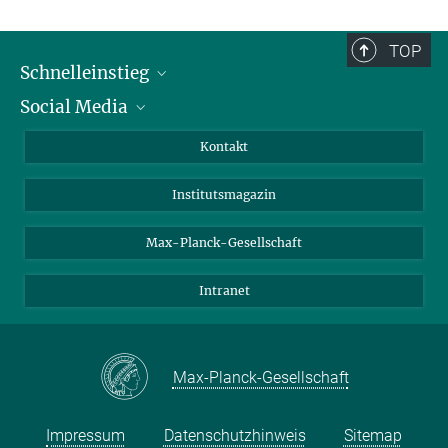
TOP
Schnelleinstieg
Social Media
Alumni
Bewerber*innen
LinkedIn
Kontakt
Besucher*innen
Bluesky
Institutsmagazin
Fördernde
Facebook
Journalist*innen
TikTok
Max-Planck-Gesellschaft
Schulen
YouTube
Intranet
Studierende
Wissenschaftler*innen
Max-Planck-Gesellschaft
Impressum
Datenschutzhinweis
Sitemap