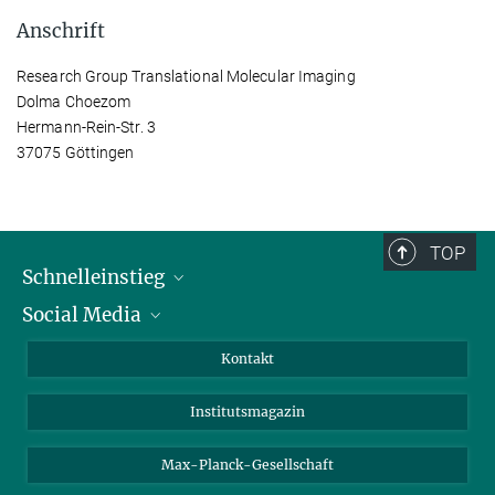
Anschrift
Research Group Translational Molecular Imaging
Dolma Choezom
Hermann-Rein-Str. 3
37075 Göttingen
TOP
Schnelleinstieg
Social Media
Alumni
Bewerber*innen
LinkedIn
Kontakt
Besucher*innen
Bluesky
Institutsmagazin
Fördernde
Facebook
Journalist*innen
TikTok
Max-Planck-Gesellschaft