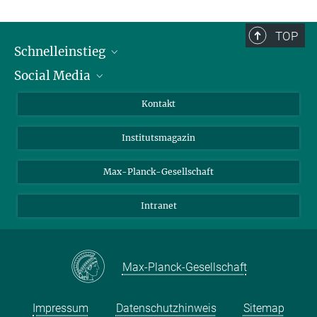
TOP
Schnelleinstieg
Social Media
Alumni
Bewerber*innen
LinkedIn
Kontakt
Besucher*innen
Bluesky
Institutsmagazin
Fördernde
Facebook
Journalist*innen
TikTok
Max-Planck-Gesellschaft
Schulen
YouTube
Intranet
Studierende
Wissenschaftler*innen
Max-Planck-Gesellschaft
Impressum
Datenschutzhinweis
Sitemap