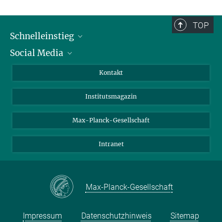
TOP
Schnelleinstieg
Social Media
Alumni
Bewerber*innen
LinkedIn
Kontakt
Besucher*innen
Bluesky
Institutsmagazin
Fördernde
Facebook
Journalist*innen
TikTok
Max-Planck-Gesellschaft
Schulen
YouTube
Intranet
Studierende
Wissenschaftler*innen
Max-Planck-Gesellschaft
Impressum
Datenschutzhinweis
Sitemap