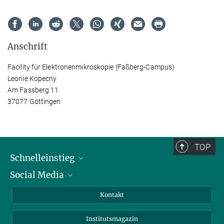
Anschrift
Facility für Elektronenmikroskopie (Faßberg-Campus)
Leonie Kopecny
Am Fassberg 11
37077 Göttingen
TOP
Schnelleinstieg
Social Media
Alumni
Bewerber*innen
LinkedIn
Kontakt
Besucher*innen
Bluesky
Institutsmagazin