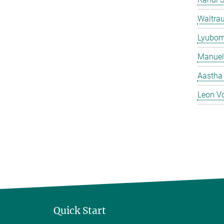
Waltrau
Lyubom
Manuel
Aastha
Leon V
Quick Start