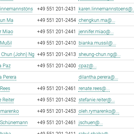
Linnemannstöns
+49 551 201-2431
karen.linnemannstoens@..
un Ma
+49 551 201-2454
chengkun.ma@...
r Miao
+49 551 201-2441
jennifer.miao@...
 Mußil
+49 551 201-2410
bianka.mussil@...
 Chun (John) Ng
+49 551 201-2413
sheung-chun.ng@...
a Paz
+49 551 201-2400
cpaz@...
a Perera
dilantha.perera@...
 Rees
+49 551 201-2461
renate.rees@...
e Reiter
+49 551 201-2452
stefanie.reiter@...
ymarenko
+49 551 201-2453
oleh.rymarenko@...
 Schünemann
+49 551 201-2461
jschuen@...
Shaha
+49 551 201-2411
rahul.shaha@...