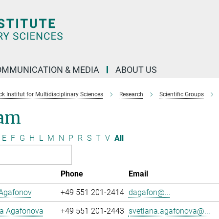
OMMUNICATION & MEDIA
ABOUT US
 Institut for Multidisciplinary Sciences
Research
Scientific Groups
am
E
F
G
H
L
M
N
P
R
S
T
V
All
Phone
Email
 Agafonov
+49 551 201-2414
dagafon@...
na Agafonova
+49 551 201-2443
svetlana.agafonova@...