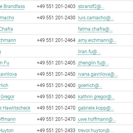
e Brandfass
+49 551 201-2403
sbrandf2@...
amacho
+49 551 201-2430
luis.camacho@...
Chafra
fatma.chafra@...
chmann
+49 551 201-2464
amy.eichmann@...
u
liran.fu@...
n Fu
+49 551 201-2405
zhenglin.fu@...
avrilova
+49 551 201-2450
ivana.gavrilova@...
rlich
+49 551 201-2400
goerlich@...
 Gregor
+49 551 201-2460
kathrin.gregor@...
e Hawlitscheck
+49 551 201-2470
gabriele.kopp@...
ffmann
+49 551 201-2470
uwe.hoffmann@...
Huyton
+49 551 201-2433
trevor.huyton@...