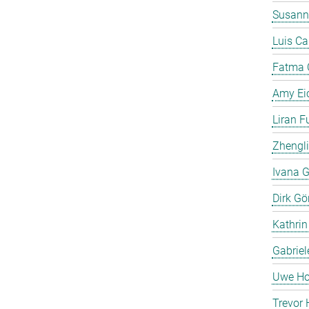
Susann
Luis C
Fatma 
Amy Ei
Liran F
Zhengli
Ivana G
Dirk Gö
Kathrin
Gabriel
Uwe Ho
Trevor 