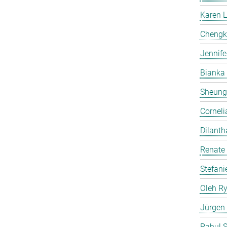
Karen 
Chengk
Jennife
Bianka
Sheung
Corneli
Dilanth
Renate
Stefani
Oleh R
Jürgen
Rahul 