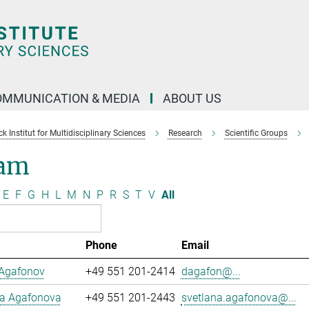
OMMUNICATION & MEDIA
ABOUT US
 Institut for Multidisciplinary Sciences
Research
Scientific Groups
am
E
F
G
H
L
M
N
P
R
S
T
V
All
Phone
Email
 Agafonov
+49 551 201-2414
dagafon@...
na Agafonova
+49 551 201-2443
svetlana.agafonova@...