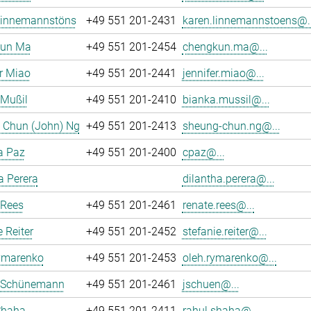
Linnemannstöns
+49 551 201-2431
karen.linnemannstoens@..
un Ma
+49 551 201-2454
chengkun.ma@...
r Miao
+49 551 201-2441
jennifer.miao@...
 Mußil
+49 551 201-2410
bianka.mussil@...
 Chun (John) Ng
+49 551 201-2413
sheung-chun.ng@...
a Paz
+49 551 201-2400
cpaz@...
a Perera
dilantha.perera@...
 Rees
+49 551 201-2461
renate.rees@...
e Reiter
+49 551 201-2452
stefanie.reiter@...
ymarenko
+49 551 201-2453
oleh.rymarenko@...
 Schünemann
+49 551 201-2461
jschuen@...
Shaha
+49 551 201-2411
rahul.shaha@...