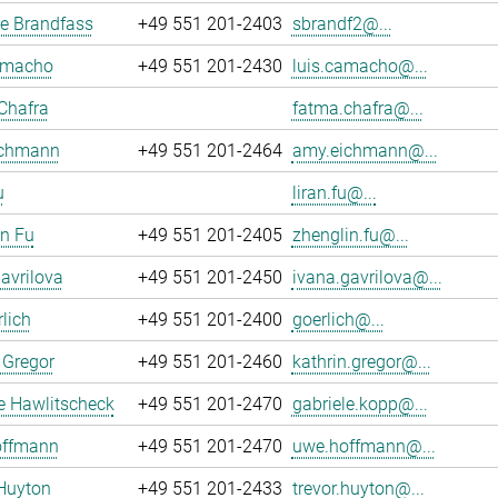
e Brandfass
+49 551 201-2403
sbrandf2@...
amacho
+49 551 201-2430
luis.camacho@...
Chafra
fatma.chafra@...
chmann
+49 551 201-2464
amy.eichmann@...
u
liran.fu@...
n Fu
+49 551 201-2405
zhenglin.fu@...
avrilova
+49 551 201-2450
ivana.gavrilova@...
rlich
+49 551 201-2400
goerlich@...
 Gregor
+49 551 201-2460
kathrin.gregor@...
e Hawlitscheck
+49 551 201-2470
gabriele.kopp@...
ffmann
+49 551 201-2470
uwe.hoffmann@...
Huyton
+49 551 201-2433
trevor.huyton@...