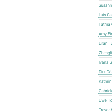
Susann
Luis C
Fatma 
Amy Ei
Liran F
Zhengli
Ivana G
Dirk Gö
Kathrin
Gabriel
Uwe Ho
Trevor 