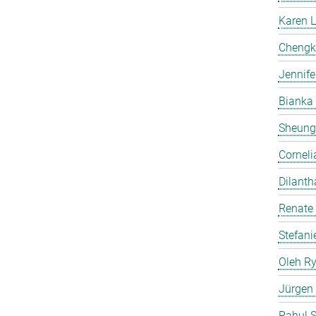
Karen 
Chengk
Jennife
Bianka
Sheung
Corneli
Dilanth
Renate
Stefani
Oleh R
Jürgen
Rahul 