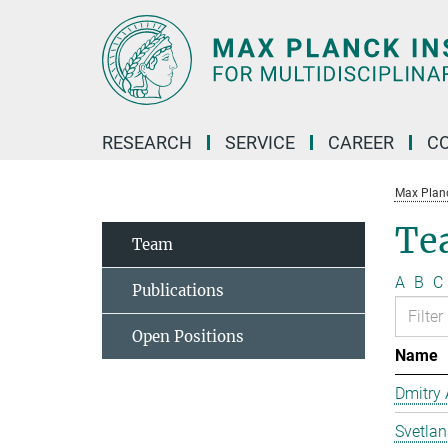
Main-
Content
RESEARCH
SERVICE
CAREER
C
Max Planck
Te
Team
A
B
C
Publications
Open Positions
Name
Dmitry
Svetla