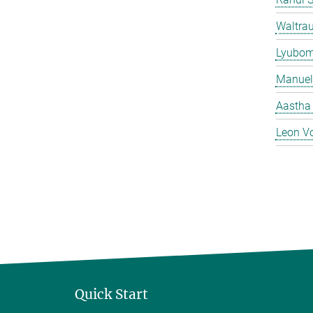
Waltrau
Lyubom
Manuel
Aastha
Leon V
Quick Start