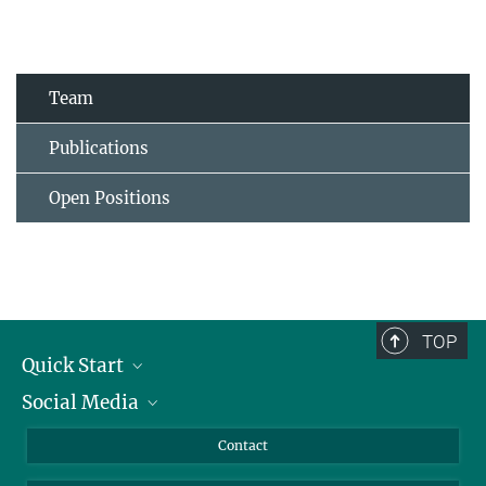
Team
Publications
Open Positions
TOP
Quick Start
Social Media
Alumni
Applicants
LinkedIn
Contact
Journalists
Bluesky