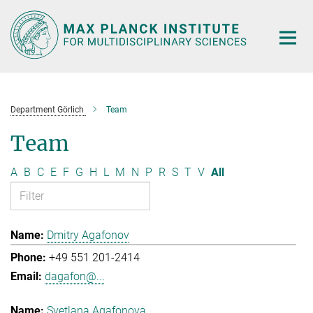
Main-
Content
Department Görlich
Team
Team
A
B
C
E
F
G
H
L
M
N
P
R
S
T
V
All
Dmitry Agafonov
+49 551 201-2414
dagafon@...
Svetlana Agafonova