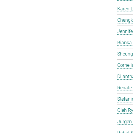
Karen 
Chengk
Jennife
Bianka
Sheung
Corneli
Dilanth
Renate
Stefani
Oleh R
Jürgen
Rahul 