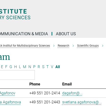
OMMUNICATION & MEDIA
ABOUT US
 Institut for Multidisciplinary Sciences
Research
Scientific Groups
am
E
F
G
H
L
M
N
P
R
S
T
V
All
Phone
Email
 Agafonov
+49 551 201-2414
dagafon@...
na Agafonova
+49 551 201-2443
svetlana.agafonova@...