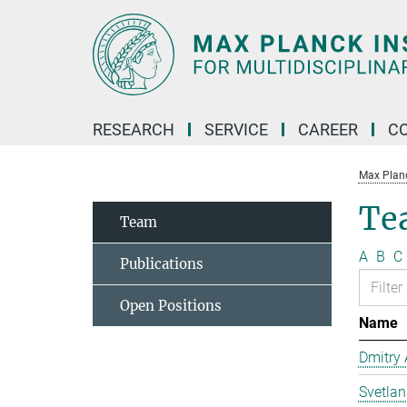
Main-
Content
RESEARCH
SERVICE
CAREER
C
Max Planck
Te
Team
A
B
C
Publications
Open Positions
Name
Dmitry
Svetla