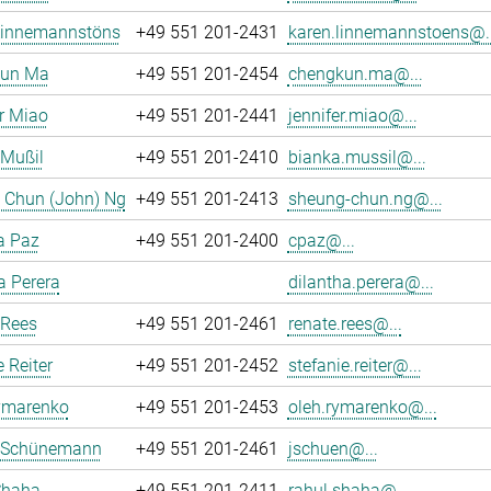
Linnemannstöns
+49 551 201-2431
karen.linnemannstoens@..
un Ma
+49 551 201-2454
chengkun.ma@...
r Miao
+49 551 201-2441
jennifer.miao@...
 Mußil
+49 551 201-2410
bianka.mussil@...
 Chun (John) Ng
+49 551 201-2413
sheung-chun.ng@...
a Paz
+49 551 201-2400
cpaz@...
a Perera
dilantha.perera@...
 Rees
+49 551 201-2461
renate.rees@...
e Reiter
+49 551 201-2452
stefanie.reiter@...
ymarenko
+49 551 201-2453
oleh.rymarenko@...
 Schünemann
+49 551 201-2461
jschuen@...
Shaha
+49 551 201-2411
rahul.shaha@...