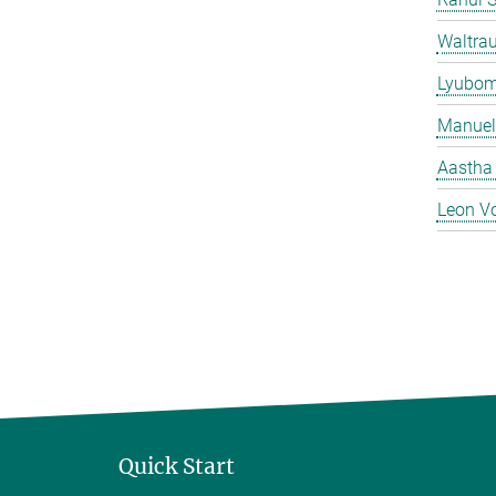
Waltrau
Lyubom
Manuel
Aastha
Leon V
Quick Start