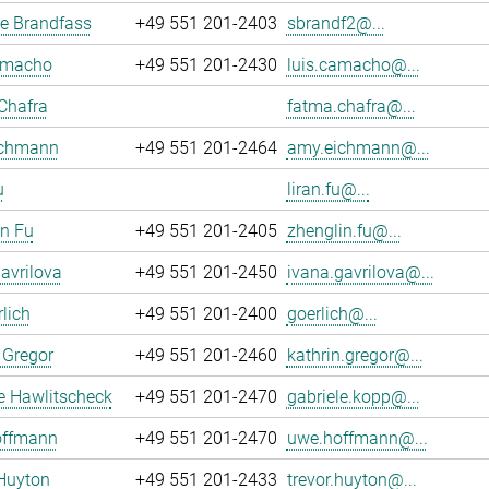
e Brandfass
+49 551 201-2403
sbrandf2@...
amacho
+49 551 201-2430
luis.camacho@...
Chafra
fatma.chafra@...
chmann
+49 551 201-2464
amy.eichmann@...
u
liran.fu@...
n Fu
+49 551 201-2405
zhenglin.fu@...
avrilova
+49 551 201-2450
ivana.gavrilova@...
rlich
+49 551 201-2400
goerlich@...
 Gregor
+49 551 201-2460
kathrin.gregor@...
e Hawlitscheck
+49 551 201-2470
gabriele.kopp@...
ffmann
+49 551 201-2470
uwe.hoffmann@...
Huyton
+49 551 201-2433
trevor.huyton@...