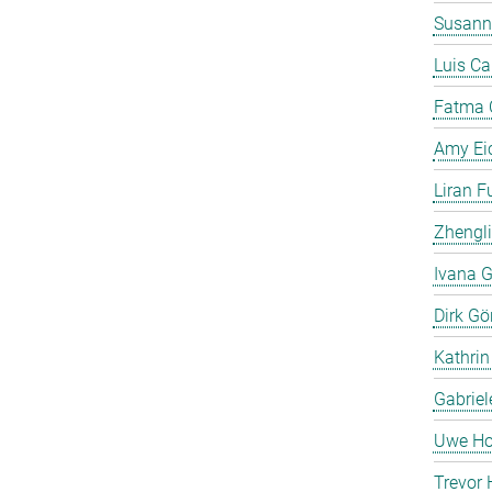
Susann
Luis C
Fatma 
Amy Ei
Liran F
Zhengli
Ivana G
Dirk Gö
Kathrin
Gabriel
Uwe Ho
Trevor 