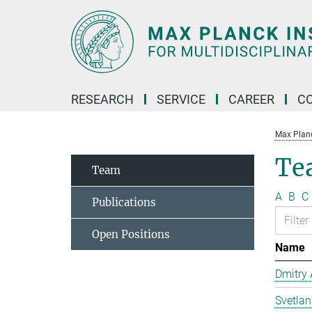
Main-
Content
RESEARCH
SERVICE
CAREER
C
Max Planck
Te
Team
A
B
C
Publications
Open Positions
Name
Dmitry
Svetla