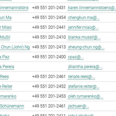
Linnemannstöns
+49 551 201-2431
karen.linnemannstoens@..
un Ma
+49 551 201-2454
chengkun.ma@...
r Miao
+49 551 201-2441
jennifer.miao@...
 Mußil
+49 551 201-2410
bianka.mussil@...
 Chun (John) Ng
+49 551 201-2413
sheung-chun.ng@...
a Paz
+49 551 201-2400
cpaz@...
a Perera
dilantha.perera@...
 Rees
+49 551 201-2461
renate.rees@...
e Reiter
+49 551 201-2452
stefanie.reiter@...
ymarenko
+49 551 201-2453
oleh.rymarenko@...
 Schünemann
+49 551 201-2461
jschuen@...
Shaha
+49 551 201-2411
rahul.shaha@...