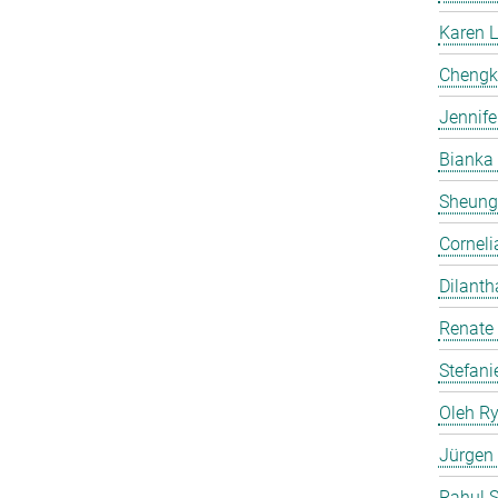
Karen 
Chengk
Jennife
Bianka
Sheung
Corneli
Dilanth
Renate
Stefani
Oleh R
Jürgen
Rahul 