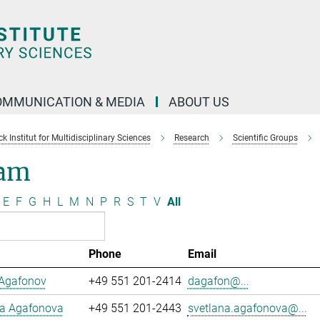
OMMUNICATION & MEDIA
ABOUT US
 Institut for Multidisciplinary Sciences
Research
Scientific Groups
am
E
F
G
H
L
M
N
P
R
S
T
V
All
Phone
Email
 Agafonov
+49 551 201-2414
dagafon@...
na Agafonova
+49 551 201-2443
svetlana.agafonova@...