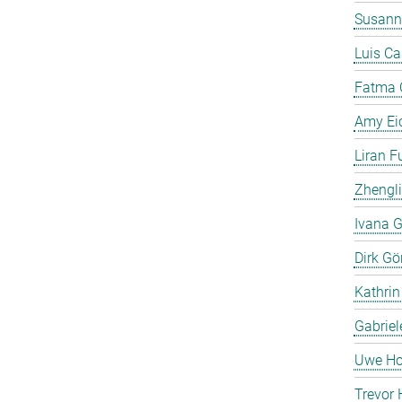
Susann
Luis C
Fatma 
Amy Ei
Liran F
Zhengli
Ivana G
Dirk Gö
Kathrin
Gabriel
Uwe Ho
Trevor 