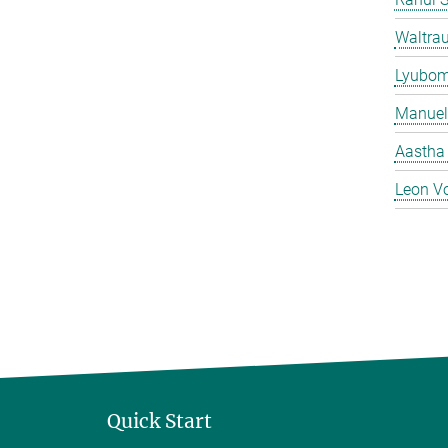
Waltrau
Lyubom
Manuel
Aastha
Leon V
Quick Start