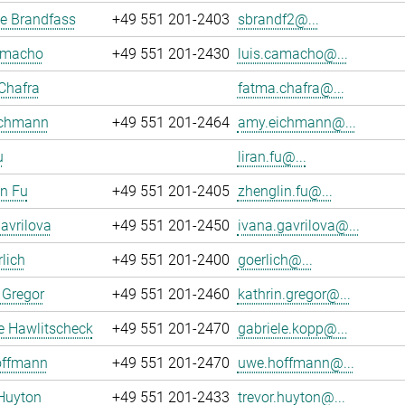
e Brandfass
+49 551 201-2403
sbrandf2@...
amacho
+49 551 201-2430
luis.camacho@...
Chafra
fatma.chafra@...
chmann
+49 551 201-2464
amy.eichmann@...
u
liran.fu@...
n Fu
+49 551 201-2405
zhenglin.fu@...
avrilova
+49 551 201-2450
ivana.gavrilova@...
rlich
+49 551 201-2400
goerlich@...
 Gregor
+49 551 201-2460
kathrin.gregor@...
e Hawlitscheck
+49 551 201-2470
gabriele.kopp@...
ffmann
+49 551 201-2470
uwe.hoffmann@...
Huyton
+49 551 201-2433
trevor.huyton@...