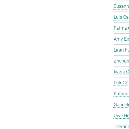
Susann
Luis C
Fatma 
Amy Ei
Liran F
Zhengli
Ivana G
Dirk Gö
Kathrin
Gabriel
Uwe Ho
Trevor 