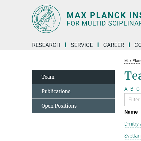
Main-
Content
RESEARCH
SERVICE
CAREER
C
Max Planck
Te
Team
A
B
C
Publications
Open Positions
Name
Dmitry
Svetla