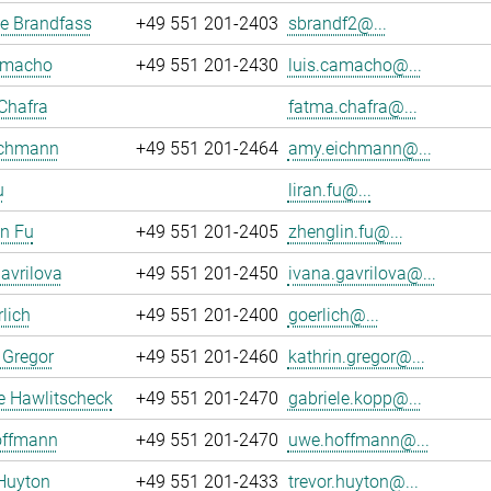
e Brandfass
+49 551 201-2403
sbrandf2@...
amacho
+49 551 201-2430
luis.camacho@...
Chafra
fatma.chafra@...
chmann
+49 551 201-2464
amy.eichmann@...
u
liran.fu@...
n Fu
+49 551 201-2405
zhenglin.fu@...
avrilova
+49 551 201-2450
ivana.gavrilova@...
rlich
+49 551 201-2400
goerlich@...
 Gregor
+49 551 201-2460
kathrin.gregor@...
e Hawlitscheck
+49 551 201-2470
gabriele.kopp@...
ffmann
+49 551 201-2470
uwe.hoffmann@...
Huyton
+49 551 201-2433
trevor.huyton@...