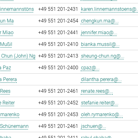
Linnemannstöns
+49 551 201-2431
karen.linnemannstoens@..
un Ma
+49 551 201-2454
chengkun.ma@...
r Miao
+49 551 201-2441
jennifer.miao@...
 Mußil
+49 551 201-2410
bianka.mussil@...
 Chun (John) Ng
+49 551 201-2413
sheung-chun.ng@...
a Paz
+49 551 201-2400
cpaz@...
a Perera
dilantha.perera@...
 Rees
+49 551 201-2461
renate.rees@...
e Reiter
+49 551 201-2452
stefanie.reiter@...
ymarenko
+49 551 201-2453
oleh.rymarenko@...
 Schünemann
+49 551 201-2461
jschuen@...
Shaha
+49 551 201-2411
rahul.shaha@...