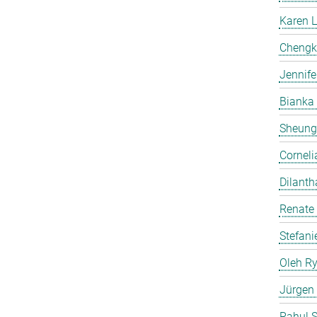
Karen 
Chengk
Jennife
Bianka
Sheung
Corneli
Dilanth
Renate
Stefani
Oleh R
Jürgen
Rahul 