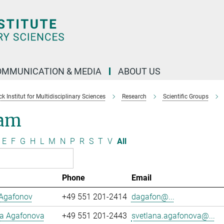
OMMUNICATION & MEDIA
ABOUT US
 Institut for Multidisciplinary Sciences
Research
Scientific Groups
am
E
F
G
H
L
M
N
P
R
S
T
V
All
Phone
Email
 Agafonov
+49 551 201-2414
dagafon@...
na Agafonova
+49 551 201-2443
svetlana.agafonova@...