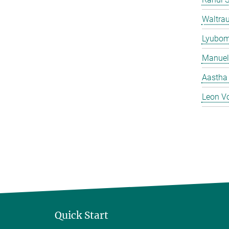
Waltrau
Lyubom
Manuel
Aastha
Leon V
Quick Start