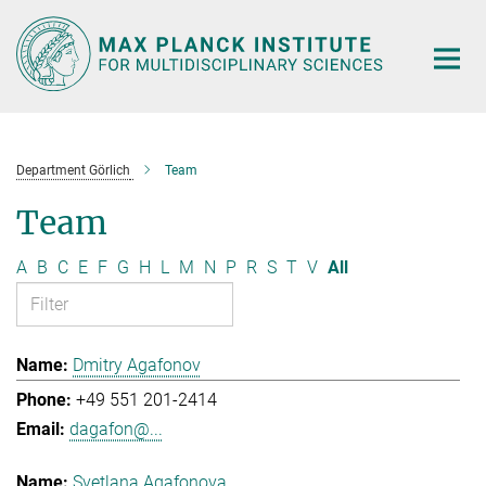
Main-
Content
Department Görlich
Team
Team
A
B
C
E
F
G
H
L
M
N
P
R
S
T
V
All
Dmitry Agafonov
+49 551 201-2414
dagafon@...
Svetlana Agafonova