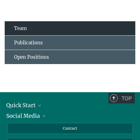
Team
Publications
Open Positions
TOP
Quick Start
Social Media
Alumni
Applicants
LinkedIn
Contact
Journalists
Bluesky