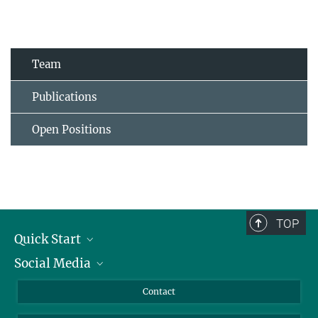
Team
Publications
Open Positions
TOP
Quick Start
Social Media
Alumni
Applicants
LinkedIn
Contact
Journalists
Bluesky