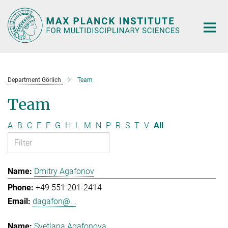
Main-
Content
Department Görlich
Team
Team
A
B
C
E
F
G
H
L
M
N
P
R
S
T
V
All
Dmitry Agafonov
+49 551 201-2414
dagafon@...
Svetlana Agafonova