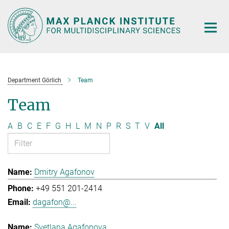
Main-
Content
Department Görlich
Team
Team
A
B
C
E
F
G
H
L
M
N
P
R
S
T
V
All
Dmitry Agafonov
+49 551 201-2414
dagafon@...
Svetlana Agafonova