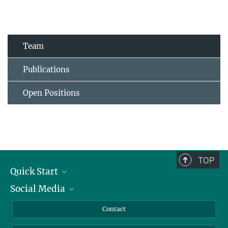
Team
Publications
Open Positions
TOP
Quick Start
Social Media
Alumni
Applicants
LinkedIn
Contact
Journalists
Bluesky