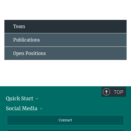
Team
Publications
Open Positions
TOP
Quick Start
Social Media
Alumni
Applicants
LinkedIn
Contact
Journalists
Bluesky