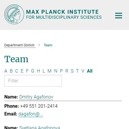
Main-
Content
Department Görlich
Team
Team
A
B
C
E
F
G
H
L
M
N
P
R
S
T
V
All
Dmitry Agafonov
+49 551 201-2414
dagafon@...
Svetlana Agafonova