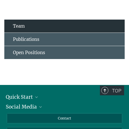
Team
Publications
Open Positions
TOP
Quick Start
Social Media
Alumni
Applicants
LinkedIn
Contact
Journalists
Bluesky