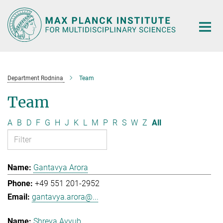
Main-
Content
Department Rodnina
Team
Team
A
B
D
F
G
H
J
K
L
M
P
R
S
W
Z
All
Gantavya Arora
+49 551 201-2952
gantavya.arora@...
Shreya Ayyub