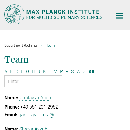
Main-
Content
Department Rodnina
Team
Team
A
B
D
F
G
H
J
K
L
M
P
R
S
W
Z
All
Gantavya Arora
+49 551 201-2952
gantavya.arora@...
Shreya Ayyub