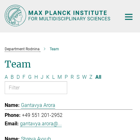
Main-
Content
Department Rodnina
Team
Team
A
B
D
F
G
H
J
K
L
M
P
R
S
W
Z
All
Gantavya Arora
+49 551 201-2952
gantavya.arora@...
Shreya Ayyub